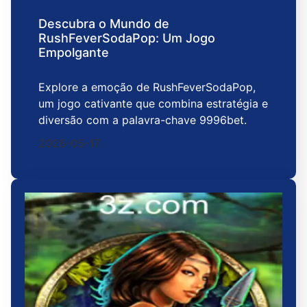
Descubra o Mundo de
RushFeverSodaPop: Um Jogo
Empolgante
Explore a emoção de RushFeverSodaPop,
um jogo cativante que combina estratégia e
diversão com a palavra-chave 9996bet.
2026-05-17