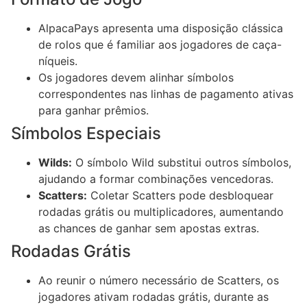
AlpacaPays apresenta uma disposição clássica
de rolos que é familiar aos jogadores de caça-
níqueis.
Os jogadores devem alinhar símbolos
correspondentes nas linhas de pagamento ativas
para ganhar prêmios.
Símbolos Especiais
Wilds:
O símbolo Wild substitui outros símbolos,
ajudando a formar combinações vencedoras.
Scatters:
Coletar Scatters pode desbloquear
rodadas grátis ou multiplicadores, aumentando
as chances de ganhar sem apostas extras.
Rodadas Grátis
Ao reunir o número necessário de Scatters, os
jogadores ativam rodadas grátis, durante as