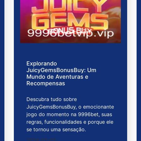
Explorando
JuicyGemsBonusBuy: Um
Mundo de Aventuras e
Recompensas
Descubra tudo sobre
JuicyGemsBonusBuy, o emocionante
jogo do momento na 9996bet, suas
regras, funcionalidades e porque ele
se tornou uma sensação.
2026-02-05