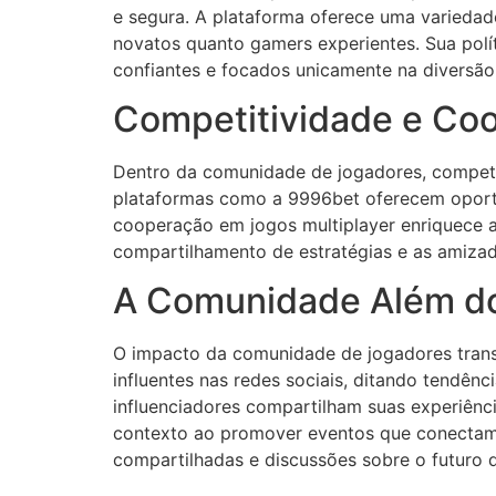
e segura. A plataforma oferece uma variedad
novatos quanto gamers experientes. Sua pol
confiantes e focados unicamente na diversão
Competitividade e Co
Dentro da comunidade de jogadores, compet
plataformas como a 9996bet oferecem oportu
cooperação em jogos multiplayer enriquece a
compartilhamento de estratégias e as amiza
A Comunidade Além d
O impacto da comunidade de jogadores transc
influentes nas redes sociais, ditando tendê
influenciadores compartilham suas experiênc
contexto ao promover eventos que conectam
compartilhadas e discussões sobre o futuro 