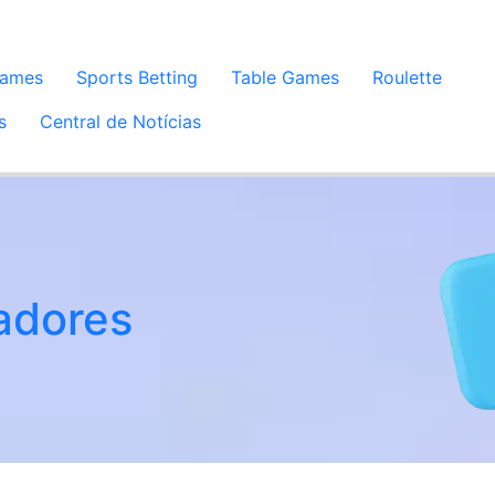
Games
Sports Betting
Table Games
Roulette
s
Central de Notícias
adores