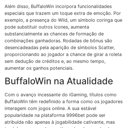
Além disso, BuffaloWin incorpora funcionalidades
especiais que trazem um toque extra de emoção. Por
exemplo, a presença do Wild, um símbolo coringa que
pode substituir outros ícones, aumenta
substancialmente as chances de formação de
combinações ganhadoras. Rodadas de bônus são
desencadeadas pela aparição de símbolos Scatter,
proporcionando ao jogador a chance de girar a roleta
sem dedução de créditos e, ao mesmo tempo,
aumentar os ganhos potenciais.
BuffaloWin na Atualidade
Com o avanço incessante do iGaming, títulos como
BuffaloWin têm redefinido a forma como os jogadores
interagem com jogos online. A sua estável
popularidade na plataforma 9996bet pode ser
atribuída não apenas à jogabilidade cativante, mas