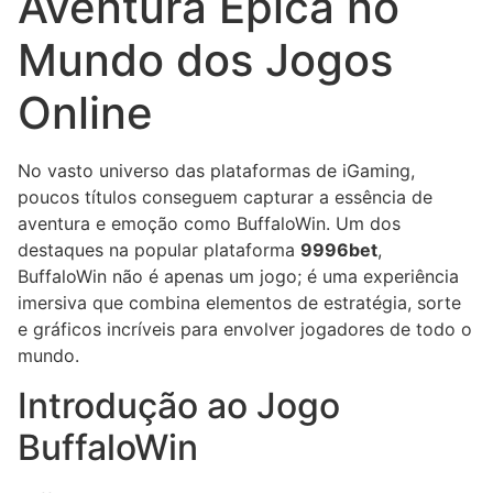
Aventura Épica no
Mundo dos Jogos
Online
No vasto universo das plataformas de iGaming,
poucos títulos conseguem capturar a essência de
aventura e emoção como BuffaloWin. Um dos
destaques na popular plataforma
9996bet
,
BuffaloWin não é apenas um jogo; é uma experiência
imersiva que combina elementos de estratégia, sorte
e gráficos incríveis para envolver jogadores de todo o
mundo.
Introdução ao Jogo
BuffaloWin