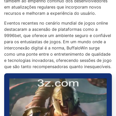
também ao empenho contínuo dos desenvolvedores
em atualizações regulares que incorporam novos
recursos e melhoram a experiência do usuário.
Eventos recentes no cenário mundial de jogos online
destacaram a ascensão de plataformas como a
9996bet, que oferece um ambiente seguro e confiável
para os entusiastas de jogos. Em um mundo onde a
interconexão digital é a norma, BuffaloWin surge
como uma ponte entre o entretenimento de qualidade
e tecnologias inovadoras, oferecendo sessões de jogo
que são tanto recompensadoras quanto inesquecíveis.