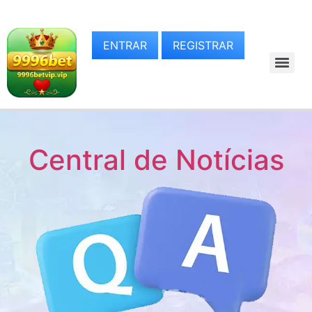
ENTRAR
REGISTRAR
Central de Notícias