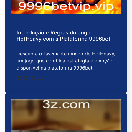
Introdução e Regras do Jogo
HotHeavy com a Plataforma 9996bet
Descubra o fascinante mundo de HotHeavy,
um jogo que combina estratégia e emoção,
disponível na plataforma 9996bet.
2026-03-20