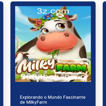
Explorando o Mundo Fascinante
de MilkyFarm