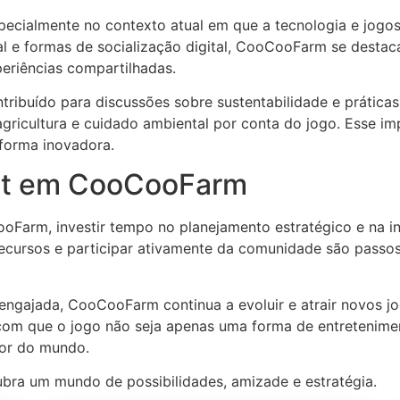
cialmente no contexto atual em que a tecnologia e jogo
al e formas de socialização digital, CooCooFarm se desta
riências compartilhadas.
buído para discussões sobre sustentabilidade e práticas 
gricultura e cuidado ambiental por conta do jogo. Esse imp
 forma inovadora.
rt em CooCooFarm
Farm, investir tempo no planejamento estratégico e na int
ecursos e participar ativamente da comunidade são passos
gajada, CooCooFarm continua a evoluir e atrair novos jo
z com que o jogo não seja apenas uma forma de entreteni
dor do mundo.
ra um mundo de possibilidades, amizade e estratégia.