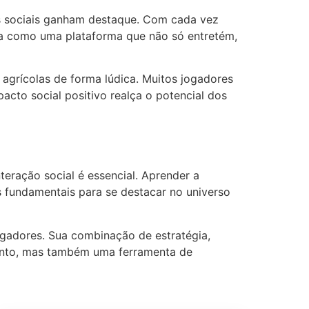
s sociais ganham destaque. Com cada vez
ca como uma plataforma que não só entretém,
agrícolas de forma lúdica. Muitos jogadores
acto social positivo realça o potencial dos
eração social é essencial. Aprender a
 fundamentais para se destacar no universo
gadores. Sua combinação de estratégia,
mento, mas também uma ferramenta de