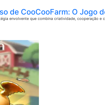
so de CooCooFarm: O Jogo de 
gia envolvente que combina criatividade, cooperação e c