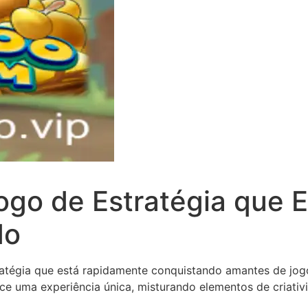
go de Estratégia que 
do
tégia que está rapidamente conquistando amantes de jo
rece uma experiência única, misturando elementos de criat