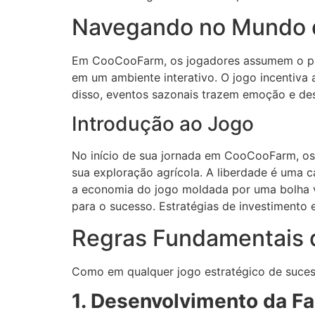
Navegando no Mundo
Em CooCooFarm, os jogadores assumem o papel
em um ambiente interativo. O jogo incentiva 
disso, eventos sazonais trazem emoção e desa
Introdução ao Jogo
No início de sua jornada em CooCooFarm, os
sua exploração agrícola. A liberdade é uma c
a economia do jogo moldada por uma bolha v
para o sucesso. Estratégias de investimento
Regras Fundamentais
Como em qualquer jogo estratégico de suces
1. Desenvolvimento da F