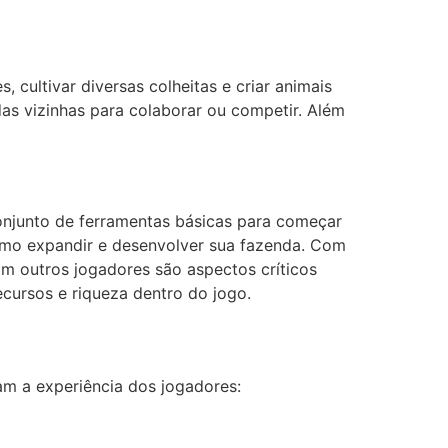
ultivar diversas colheitas e criar animais
das vizinhas para colaborar ou competir. Além
njunto de ferramentas básicas para começar
 como expandir e desenvolver sua fazenda. Com
m outros jogadores são aspectos críticos
cursos e riqueza dentro do jogo.
m a experiência dos jogadores: