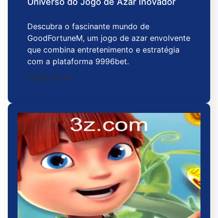
Universo do Jogo de Azar Inovador
Descubra o fascinante mundo de
GoodFortuneM, um jogo de azar envolvente
que combina entretenimento e estratégia
com a plataforma 9996bet.
2026-05-18