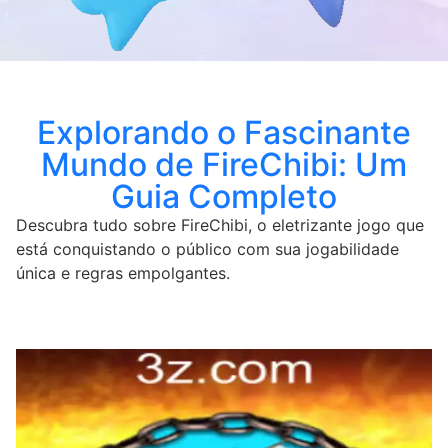
Explorando o Fascinante
Mundo de FireChibi: Um
Guia Completo
Descubra tudo sobre FireChibi, o eletrizante jogo que
está conquistando o público com sua jogabilidade
única e regras empolgantes.