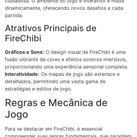
cuidadosa. O ambiente do jogo é interativo e muda
dinamicamente, oferecendo novos desafios a cada
partida.
Atrativos Principais de
FireChibi
Gráficos e Sons:
O design visual de FireChibi é uma
fusão vibrante de cores e efeitos sonoros imersivos,
proporcionando uma experiência sensorial completa.
Interatividade:
Os mapas de jogo são extensos e
detalhados, permitindo uma vasta gama de
estratégias e estilos de jogo.
Regras e Mecânica de
Jogo
Para se destacar em FireChibi, é essencial
compreender suas regras fundamentais, que garantem