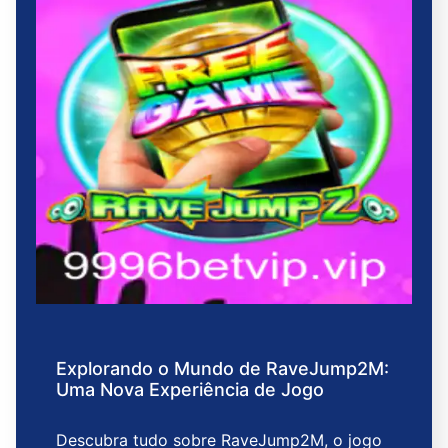
Explorando o Mundo de RaveJump2M:
Uma Nova Experiência de Jogo
Descubra tudo sobre RaveJump2M, o jogo