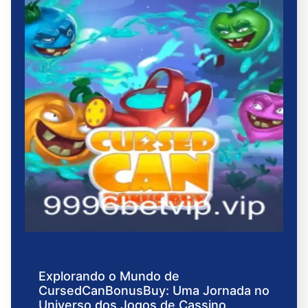
Explorando o Mundo de
CursedCanBonusBuy: Uma Jornada no
Universo dos Jogos de Cassino