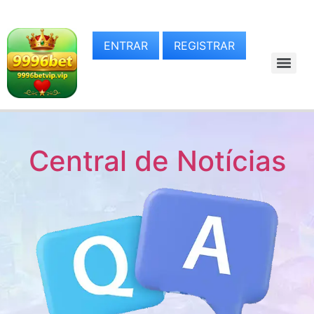
ENTRAR
REGISTRAR
Central de Notícias