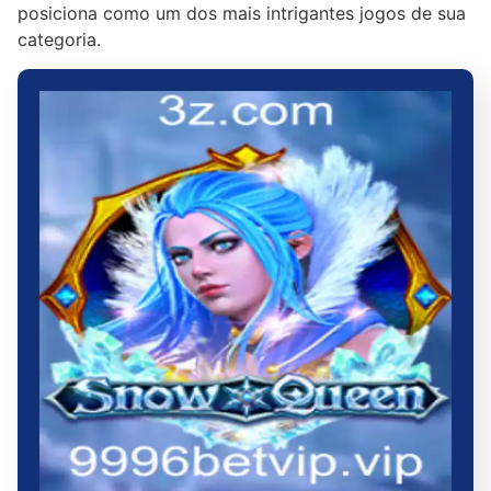
posiciona como um dos mais intrigantes jogos de sua
categoria.