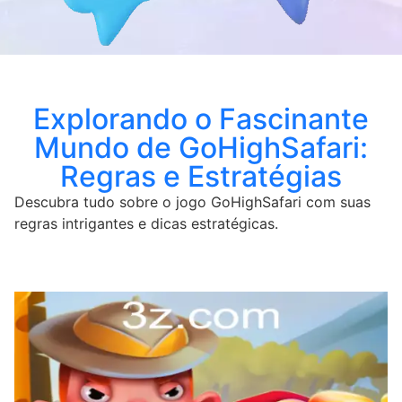
Explorando o Fascinante
Mundo de GoHighSafari:
Regras e Estratégias
Descubra tudo sobre o jogo GoHighSafari com suas
regras intrigantes e dicas estratégicas.