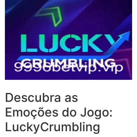
Descubra as
Emoções do Jogo:
LuckyCrumbling