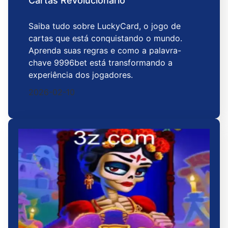
Cartas Revolucionário
Saiba tudo sobre LuckyCard, o jogo de
cartas que está conquistando o mundo.
Aprenda suas regras e como a palavra-
chave 9996bet está transformando a
experiência dos jogadores.
2026-02-10