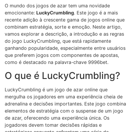
O mundo dos jogos de azar tem uma novidade
emocionante:
LuckyCrumbling
. Este jogo é a mais
recente adição à crescente gama de jogos online que
combinam estratégia, sorte e emoção. Neste artigo,
vamos explorar a descrição, a introdução e as regras
do jogo LuckyCrumbling, que está rapidamente
ganhando popularidade, especialmente entre usuários
que preferem jogos com componentes de apostas,
como é destacado na palavra-chave 9996bet.
O que é LuckyCrumbling?
LuckyCrumbling é um jogo de azar online que
mergulha os jogadores em uma experiência cheia de
adrenalina e decisões importantes. Este jogo combina
elementos de estratégia com o suspense de um jogo
de azar, oferecendo uma experiência única. Os
jogadores devem tomar decisões rápidas e
estratégicas enquanto enfrentam uma série de