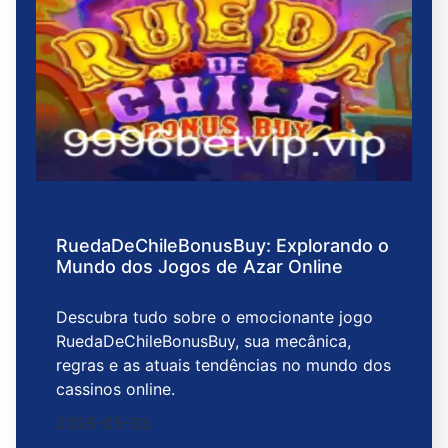
RuedaDeChileBonusBuy: Explorando o
Mundo dos Jogos de Azar Online
Descubra tudo sobre o emocionante jogo
RuedaDeChileBonusBuy, sua mecânica,
regras e as atuais tendências no mundo dos
cassinos online.
2026-05-03