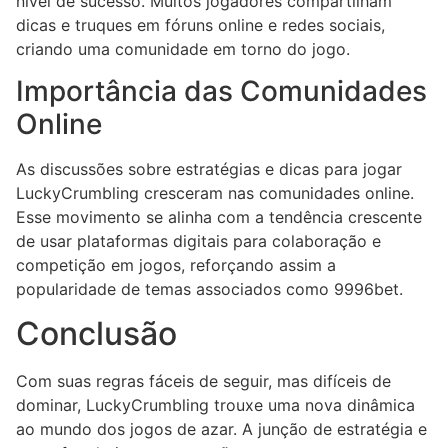
nível de sucesso. Muitos jogadores compartilham
dicas e truques em fóruns online e redes sociais,
criando uma comunidade em torno do jogo.
Importância das Comunidades
Online
As discussões sobre estratégias e dicas para jogar
LuckyCrumbling cresceram nas comunidades online.
Esse movimento se alinha com a tendência crescente
de usar plataformas digitais para colaboração e
competição em jogos, reforçando assim a
popularidade de temas associados como 9996bet.
Conclusão
Com suas regras fáceis de seguir, mas difíceis de
dominar, LuckyCrumbling trouxe uma nova dinâmica
ao mundo dos jogos de azar. A junção de estratégia e