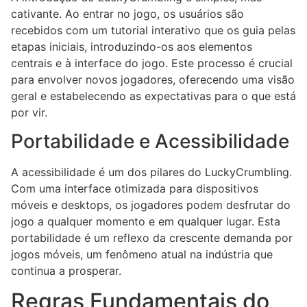
cativante. Ao entrar no jogo, os usuários são
recebidos com um tutorial interativo que os guia pelas
etapas iniciais, introduzindo-os aos elementos
centrais e à interface do jogo. Este processo é crucial
para envolver novos jogadores, oferecendo uma visão
geral e estabelecendo as expectativas para o que está
por vir.
Portabilidade e Acessibilidade
A acessibilidade é um dos pilares do LuckyCrumbling.
Com uma interface otimizada para dispositivos
móveis e desktops, os jogadores podem desfrutar do
jogo a qualquer momento e em qualquer lugar. Esta
portabilidade é um reflexo da crescente demanda por
jogos móveis, um fenômeno atual na indústria que
continua a prosperar.
Regras Fundamentais do