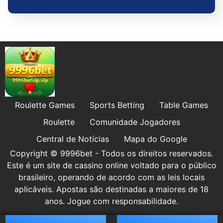
Roulette Games
Sports Betting
Table Games
Roulette
Comunidade Jogadores
Central de Notícias
Mapa do Google
Copyright © 9996bet - Todos os direitos reservados.
Este é um site de cassino online voltado para o público
brasileiro, operando de acordo com as leis locais
aplicáveis. Apostas são destinadas a maiores de 18
anos. Jogue com responsabilidade.