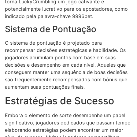
torna LuckyCrumbling um jogo cativante e
potencialmente lucrativo para os apostadores, como
indicado pela palavra-chave 9996bet.
Sistema de Pontuação
O sistema de pontuação é projetado para
recompensar decisões estratégicas e habilidade. Os
jogadores acumulam pontos com base em suas
decisões e desempenho em cada nível. Aqueles que
conseguem manter uma sequência de boas decisões
são frequentemente recompensados com bônus que
aumentam suas pontuações finais.
Estratégias de Sucesso
Embora o elemento de sorte desempenhe um papel
significativo, jogadores dedicados que passam tempo
elaborando estratégias podem encontrar um maior