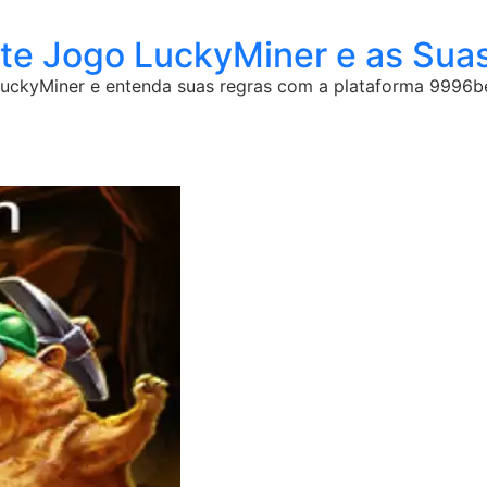
te Jogo LuckyMiner e as Sua
 LuckyMiner e entenda suas regras com a plataforma 9996b