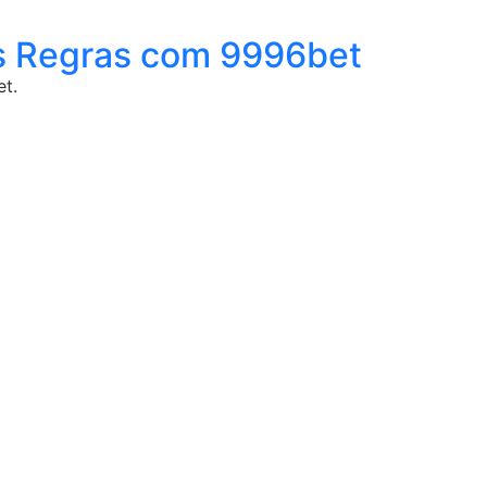
s Regras com 9996bet
et.