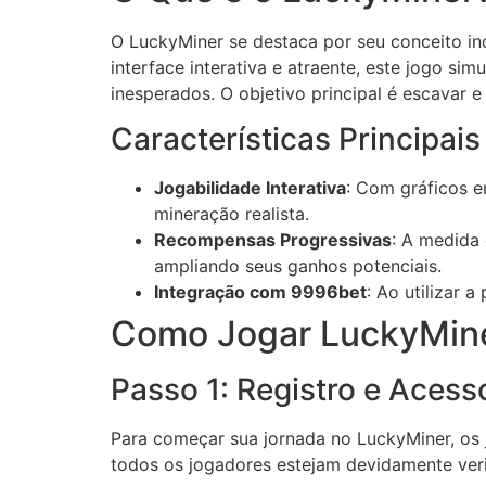
O LuckyMiner se destaca por seu conceito in
interface interativa e atraente, este jogo s
inesperados. O objetivo principal é escavar 
Características Principais
Jogabilidade Interativa
: Com gráficos e
mineração realista.
Recompensas Progressivas
: A medida 
ampliando seus ganhos potenciais.
Integração com 9996bet
: Ao utilizar 
Como Jogar LuckyMin
Passo 1: Registro e Acess
Para começar sua jornada no LuckyMiner, os 
todos os jogadores estejam devidamente veri