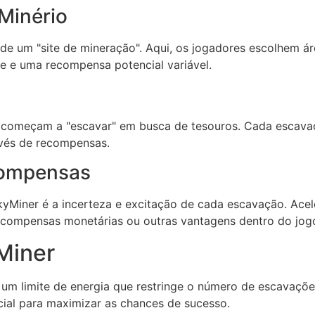
Minério
e um "site de mineração". Aqui, os jogadores escolhem ár
e e uma recompensa potencial variável.
res começam a "escavar" em busca de tesouros. Cada escav
vés de recompensas.
compensas
Miner é a incerteza e excitação de cada escavação. Acel
ecompensas monetárias ou outras vantagens dentro do jog
Miner
 um limite de energia que restringe o número de escavaçõ
cial para maximizar as chances de sucesso.