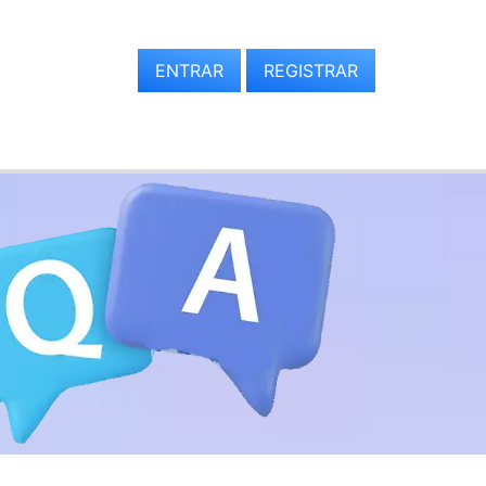
ENTRAR
REGISTRAR