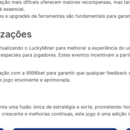
ração mais difíceis oferecem maiores recompensas, mas ta
 essencial.
ões e upgrades de ferramentas são fundamentais para garan
izações
ualizando o LuckyMiner para melhorar a experiência do us
speciais para jogadores. Estes eventos incentivam a part
ação com a 9996bet para garantir que qualquer feedback
e jogo envolvente e aprimorada.
ta uma fusão única de estratégia e sorte, prometendo hor
escente e melhorias contínuas, este jogo é uma adição im