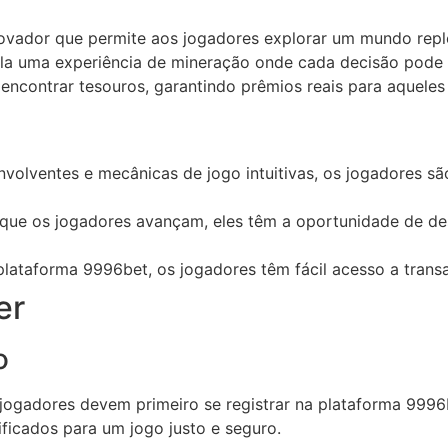
ovador que permite aos jogadores explorar um mundo reple
imula uma experiência de mineração onde cada decisão pode
e encontrar tesouros, garantindo prêmios reais para aquele
nvolventes e mecânicas de jogo intuitivas, os jogadores 
que os jogadores avançam, eles têm a oportunidade de desb
a plataforma 9996bet, os jogadores têm fácil acesso a tran
er
o
jogadores devem primeiro se registrar na plataforma 9996
ficados para um jogo justo e seguro.