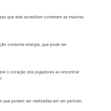
eas que eles acreditam conterem as maiores
ação consome energia, que pode ser
ere o coração dos jogadores ao encontrar
o.
es que podem ser realizadas em um período.