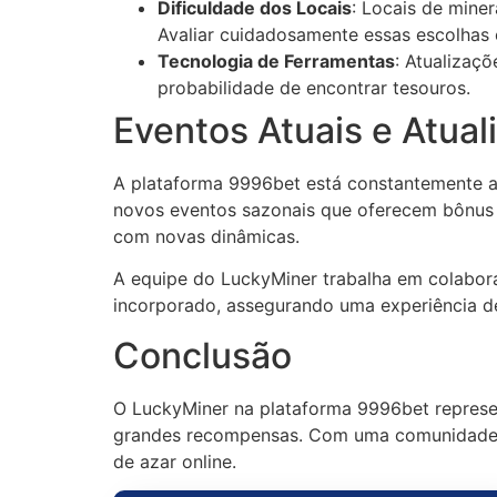
Dificuldade dos Locais
: Locais de mine
Avaliar cuidadosamente essas escolhas é
Tecnologia de Ferramentas
: Atualizaç
probabilidade de encontrar tesouros.
Eventos Atuais e Atual
A plataforma 9996bet está constantemente at
novos eventos sazonais que oferecem bônus e
com novas dinâmicas.
A equipe do LuckyMiner trabalha em colabor
incorporado, assegurando uma experiência d
Conclusão
O LuckyMiner na plataforma 9996bet represen
grandes recompensas. Com uma comunidade cr
de azar online.