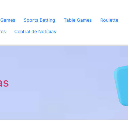
e Games
Sports Betting
Table Games
Roulette
res
Central de Notícias
as