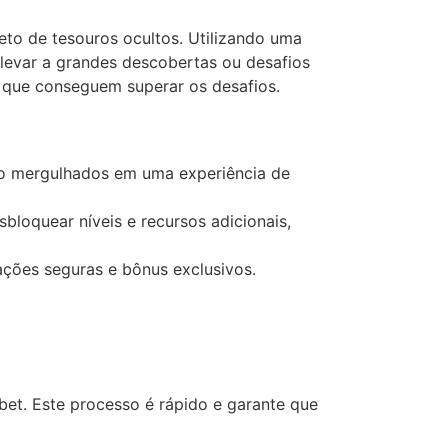
to de tesouros ocultos. Utilizando uma
 levar a grandes descobertas ou desafios
s que conseguem superar os desafios.
são mergulhados em uma experiência de
loquear níveis e recursos adicionais,
sações seguras e bônus exclusivos.
bet. Este processo é rápido e garante que