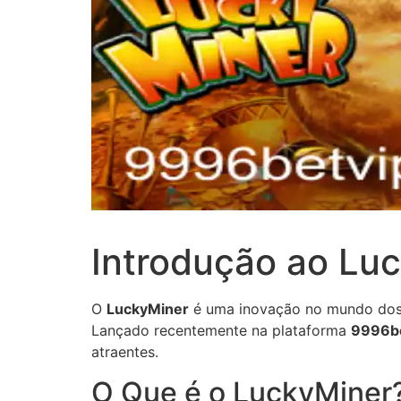
Introdução ao Lu
O
LuckyMiner
é uma inovação no mundo dos j
Lançado recentemente na plataforma
9996b
atraentes.
O Que é o LuckyMiner