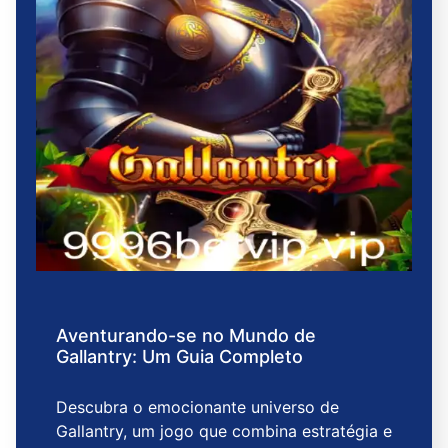
Aventurando-se no Mundo de
Gallantry: Um Guia Completo
Descubra o emocionante universo de
Gallantry, um jogo que combina estratégia e