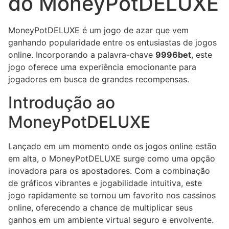
do MoneyPotDELUXE
MoneyPotDELUXE é um jogo de azar que vem
ganhando popularidade entre os entusiastas de jogos
online. Incorporando a palavra-chave
9996bet
, este
jogo oferece uma experiência emocionante para
jogadores em busca de grandes recompensas.
Introdução ao
MoneyPotDELUXE
Lançado em um momento onde os jogos online estão
em alta, o MoneyPotDELUXE surge como uma opção
inovadora para os apostadores. Com a combinação
de gráficos vibrantes e jogabilidade intuitiva, este
jogo rapidamente se tornou um favorito nos cassinos
online, oferecendo a chance de multiplicar seus
ganhos em um ambiente virtual seguro e envolvente.