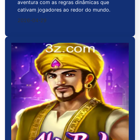
aventura com as regras dinâmicas que
cativam jogadores ao redor do mundo.
2026-04-29