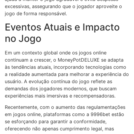
excessivas, assegurando que o jogador aproveite o
jogo de forma responsável.
Eventos Atuais e Impacto
no Jogo
Em um contexto global onde os jogos online
continuam a crescer, o MoneyPotDELUXE se adapta
às tendências atuais, incorporando tecnologias como
a realidade aumentada para melhorar a experiência do
usuário. A evolução contínua do jogo reflete as
demandas dos jogadores modernos, que buscam
experiências mais imersivas e recompensadoras.
Recentemente, com o aumento das regulamentações
em jogos online, plataformas como a 9996bet estão
se esforçando para garantir a conformidade,
oferecendo não apenas cumprimento legal, mas