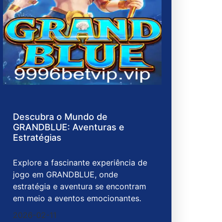
Descubra o Mundo de
GRANDBLUE: Aventuras e
Estratégias
Explore a fascinante experiência de
jogo em GRANDBLUE, onde
estratégia e aventura se encontram
em meio a eventos emocionantes.
2026-02-11