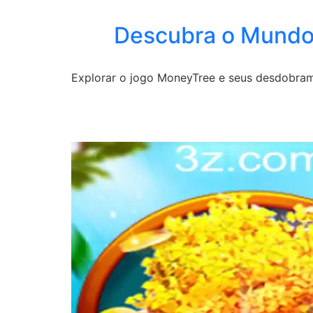
Descubra o Mundo
Explorar o jogo MoneyTree e seus desdobra