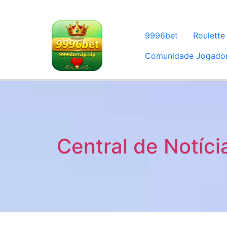
9996bet
Roulett
Comunidade Jogado
Central de Notíci