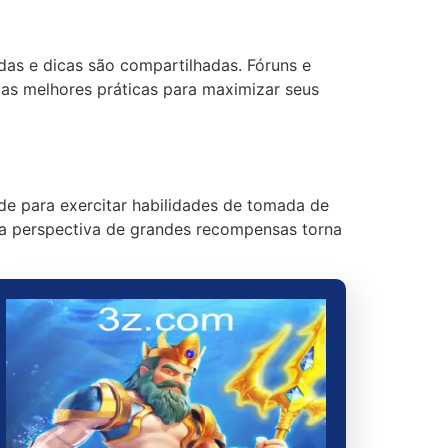
as e dicas são compartilhadas. Fóruns e
 as melhores práticas para maximizar seus
 para exercitar habilidades de tomada de
 a perspectiva de grandes recompensas torna