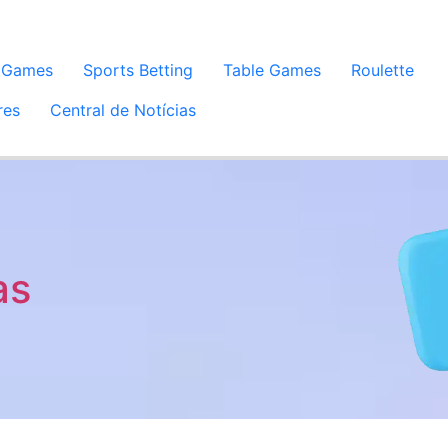
e Games
Sports Betting
Table Games
Roulette
res
Central de Notícias
as