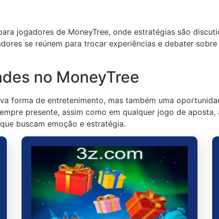
a jogadores de MoneyTree, onde estratégias são discutid
adores se reúnem para trocar experiências e debater sobre
ades no MoneyTree
va forma de entretenimento, mas também uma oportunidade
 sempre presente, assim como em qualquer jogo de aposta,
 que buscam emoção e estratégia.