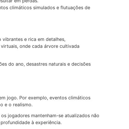
sultar em perdas.
ntos climáticos simulados e flutuações de
 vibrantes e rica em detalhes,
irtuais, onde cada árvore cultivada
ões do ano, desastres naturais e decisões
em jogo. Por exemplo, eventos climáticos
 e o realismo.
ue os jogadores mantenham-se atualizados não
profundidade à experiência.