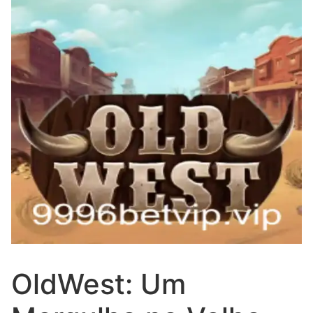
OldWest: Um