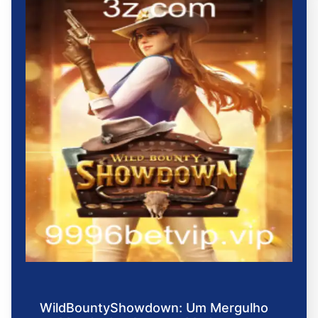
WildBountyShowdown: Um Mergulho