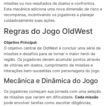
missões ou nos resultados de duelos e confrontos.
Esta mecânica adiciona uma nova dimensão de risco e
recompensa, incentivando os jogadores a planejar
cuidadosamente suas ações.
Regras do Jogo OldWest
Objetivo Principal:
O objetivo central de OldWest é concluir uma série de
missões e desafios para se tornar o maior herói da
região. Os jogadores devem acumular pontos através
de vitórias em duelos, cumprimento de missões e
interações bem-sucedidas com personagens do jogo.
Mecânica e Dinâmica do Jogo
Os jogadores começam sua jornada com uma seleção
de missões que variam em dificuldade.
Cada missão
pode envolver tarefas como escoltar diligências,