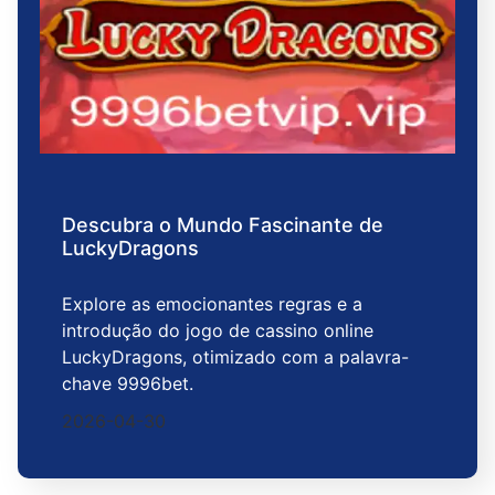
Descubra o Mundo Fascinante de
LuckyDragons
Explore as emocionantes regras e a
introdução do jogo de cassino online
LuckyDragons, otimizado com a palavra-
chave 9996bet.
2026-04-30