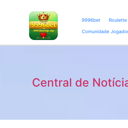
9996bet
Roulett
Comunidade Jogado
Central de Notíci