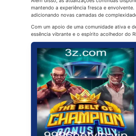
Além disso, as atualizações contínuas dispo
mantendo a experiência fresca e envolvente.
adicionando novas camadas de complexidade 
Com um apoio de uma comunidade ativa e de 
essência vibrante e o espírito acolhedor do 