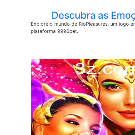
Descubra as Emoç
Explore o mundo de RioPleasures, um jogo en
plataforma 9996bet.