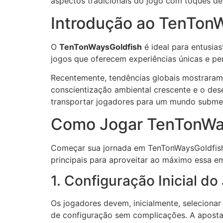
aspectos tradicionais do jogo com toques d
Introdução ao TenTon
O
TenTonWaysGoldfish
é ideal para entusia
jogos que oferecem experiências únicas e per
Recentemente, tendências globais mostraram
conscientização ambiental crescente e o des
transportar jogadores para um mundo submer
Como Jogar TenTonWay
Começar sua jornada em TenTonWaysGoldfish é 
principais para aproveitar ao máximo essa e
1. Configuração Inicial do
Os jogadores devem, inicialmente, selecionar
de configuração sem complicações. A aposta 