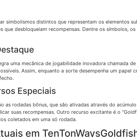
ar simbolismos distintos que representam os elementos s
s que desbloqueiam recompensas. Dentre os símbolos, os 
Destaque
tegra uma mecânica de jogabilidade inovadora chamada de
possíveis. Assim, enquanto a sorte desempenha um papel cr
fecho.
sos Especiais
 as rodadas bônus, que são ativadas através do acúmulo 
icar suas recompensas. Outro recurso excitante é o "Goldfis
dos coletados em uma só rodada.
Atuais em TenTonWaysGoldfis