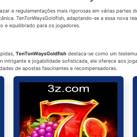
azar e regulamentações mais rigorosas em várias partes
cânica. TenTonWaysGoldfish, adaptando-se a essa nova rea
 e equilibrado para os jogadores.
ápidas,
TenTonWaysGoldfish
destaca-se como um testemun
n intrigante e jogabilidade sofisticada, ele oferece aos 
idades de apostas fascinantes e recompensadoras.