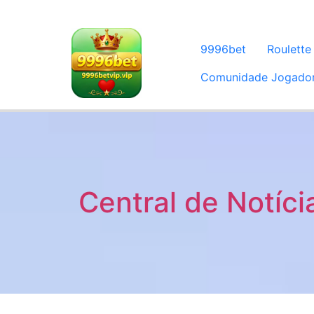
9996bet
Roulett
Comunidade Jogado
Central de Notíci