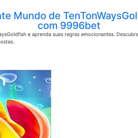
nte Mundo de TenTonWaysGol
com 9996bet
aysGoldfish e aprenda suas regras emocionantes. Descubra
ostas.