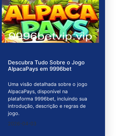
Descubra Tudo Sobre o Jogo
AlpacaPays em 9996bet
Uma visão detalhada sobre o jogo
AlpacaPays, disponível na
plataforma 9996bet, incluindo sua
introdução, descrição e regras de
jogo.
2026-04-03