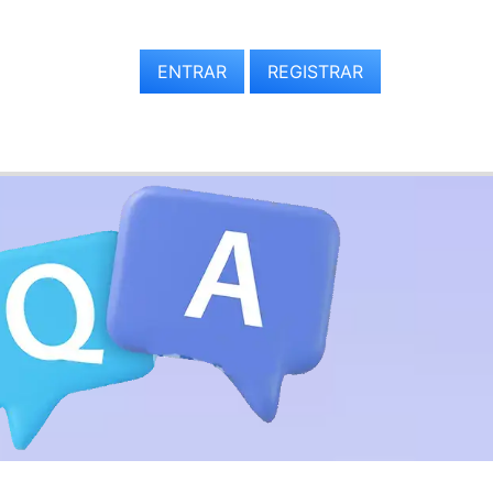
ENTRAR
REGISTRAR