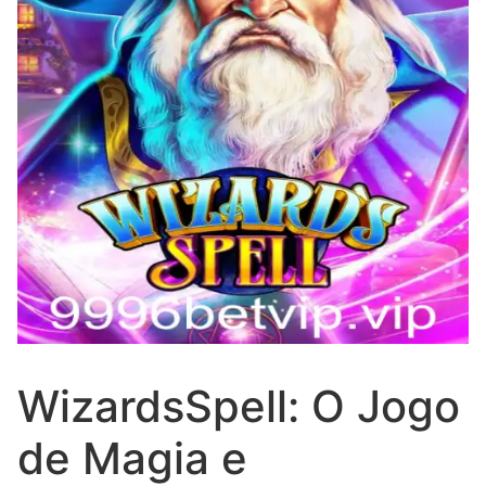
WizardsSpell: O Jogo
de Magia e