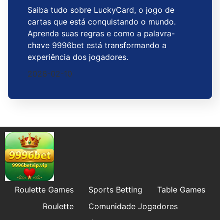
Saiba tudo sobre LuckyCard, o jogo de
cartas que está conquistando o mundo.
Aprenda suas regras e como a palavra-
chave 9996bet está transformando a
experiência dos jogadores.
2026-02-10
Roulette Games
Sports Betting
Table Games
Roulette
Comunidade Jogadores