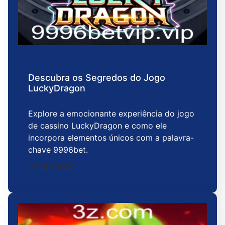
Descubra os Segredos do Jogo
LuckyDragon
Explore a emocionante experiência do jogo
de cassino LuckyDragon e como ele
incorpora elementos únicos com a palavra-
chave 9996bet.
2026-05-20