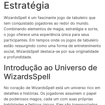
Estratégia
WizardsSpell é um fascinante jogo de tabuleiro que
tem conquistado jogadores ao redor do mundo.
Combinando elementos de magia, estratégia e sorte,
o jogo oferece uma experiência única para seus
participantes. Em tempos onde os jogos de tabuleiro
estão ressurgindo como uma forma de entretenimento
social, WizardsSpell destaca-se por sua originalidade
e profundidade.
Introdução ao Universo de
WizardsSpell
No coração de WizardsSpell está um universo rico em
detalhes e histórias. Os jogadores assumem o papel
de poderosos magos, cada um com suas próprias
habilidades e feitiços únicos. Eles são transportados