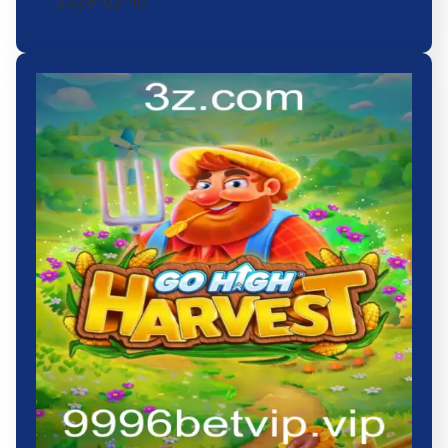
2026-02-10