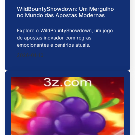
WildBountyShowdown: Um Mergulho
no Mundo das Apostas Modernas
Explore o WildBountyShowdown, um jogo
de apostas inovador com regras
emocionantes e cenários atuais.
2026-01-10